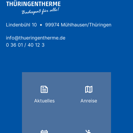
Lindenbühl 10
99974 Mühlhausen/Thüringen
info@thueringentherme.de
0 36 01 / 40 12 3
feed
map
Aktuelles
Anreise