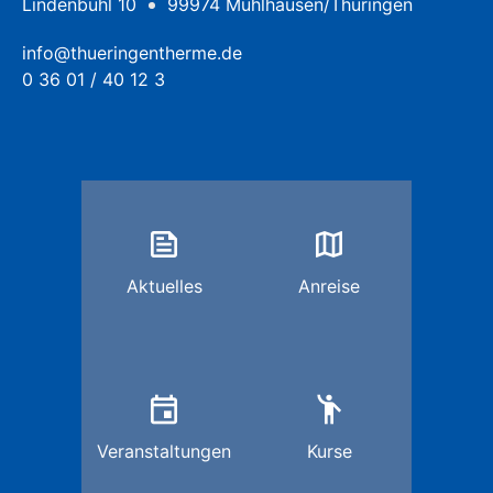
Lindenbühl 10
99974 Mühlhausen/Thüringen
info@thueringentherme.de
0 36 01 / 40 12 3
feed
map
Aktuelles
Anreise
event
emoji_people
Veranstaltungen
Kurse